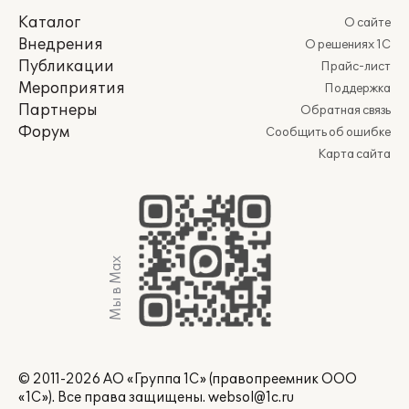
Каталог
О сайте
Внедрения
О решениях 1С
Публикации
Прайс-лист
Мероприятия
Поддержка
Партнеры
Обратная связь
Форум
Сообщить об ошибке
Карта сайта
Мы в Max
© 2011-2026 АО «Группа 1С» (правопреемник ООО
«1С»). Все права защищены.
websol@1c.ru