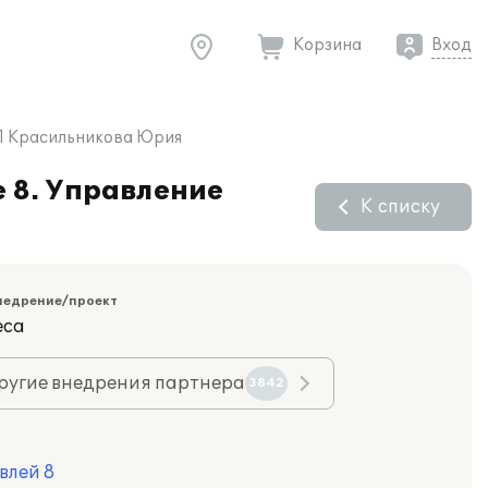
Корзина
Вход
ИП Красильникова Юрия
 8. Управление
К списку
недрение/проект
еса
ругие внедрения партнера
3842
влей 8