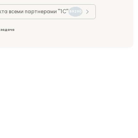
та всеми партнерами "1С"
89290
 задача