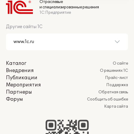
Отраслевые
и специализированные решения
1С:Предприятие
Другие сайты 1С
Каталог
О сайте
Внедрения
О решениях 1С
Публикации
Прайс-лист
Мероприятия
Поддержка
Партнеры
Обратная связь
Форум
Сообщить об ошибке
Карта сайта