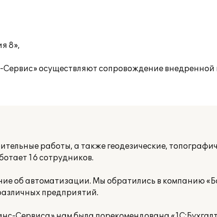
я 8»,
с-Сервис» осуществляют сопровождение внедренной
тельные работы, а также геодезические, топографич
отает 16 сотрудников.
ение об автоматизации. Мы обратились в компанию «
азличных предприятий.
нс-Сервиса» нам была порекомендована «1С:Бухгалте