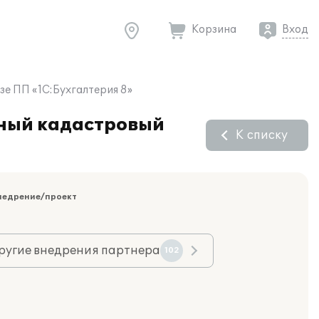
Корзина
Вход
е ПП «1С:Бухгалтерия 8»
ьный кадастровый
К списку
недрение/проект
ругие внедрения партнера
102