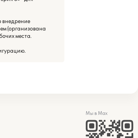
о внедрение
ием (организована
бочих места.
игурацию.
Мы в Max