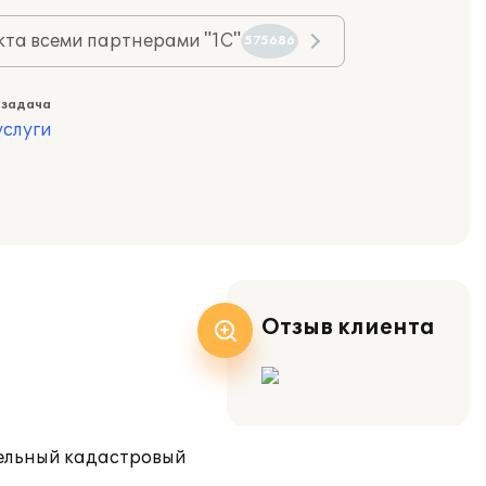
та всеми партнерами "1С"
575686
 задача
слуги
Отзыв клиента
мельный кадастровый