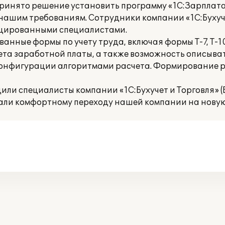
принято решение установить программу «1С:Зарплат
 нашим требованиям. Сотрудники компании «1С:Бухуче
ицированными специалистами.
нные формы по учету труда, включая формы Т-7, Т-10,
ета заработной платы, а также возможность описыва
 конфигурации алгоритмами расчета. Формирование
или специалисты компании «1С:Бухучет и Торговля» (
али комфортному переходу нашей компании на новую 