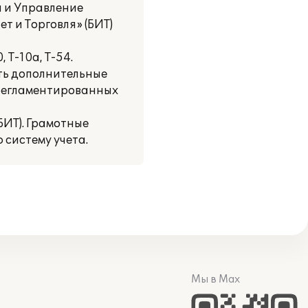
а и Управление
т и Торговля» (БИТ)
 Т-10а, Т-54.
ть дополнительные
 регламентированных
БИТ). Грамотные
систему учета.
Мы в Max