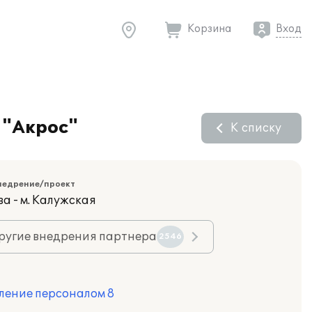
Корзина
Вход
 "Акрос"
К списку
недрение/проект
а - м. Калужская
ругие внедрения партнера
2546
ление персоналом 8