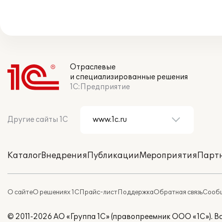
Отраслевые
и специализированные решения
1С:Предприятие
Другие сайты 1С
Каталог
Внедрения
Публикации
Мероприятия
Парт
О сайте
О решениях 1С
Прайс-лист
Поддержка
Обратная связь
Сообщ
© 2011-2026 АО «Группа 1С» (правопреемник ООО «1С»). 