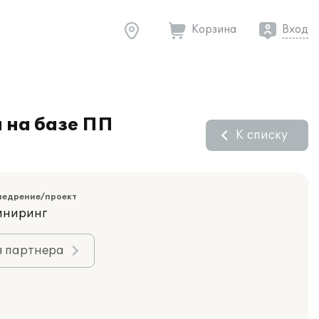
Корзина
Вход
 на базе ПП
К списку
недрение/проект
иниринг
я партнера