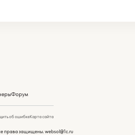
неры
Форум
ить об ошибке
Карта сайта
Все права защищены.
websol@1c.ru