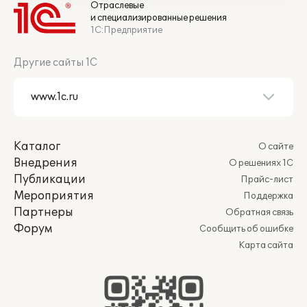
Отраслевые
и специализированные решения
1С:Предприятие
Другие сайты 1С
Каталог
О сайте
Внедрения
О решениях 1С
Публикации
Прайс-лист
Мероприятия
Поддержка
Партнеры
Обратная связь
Форум
Сообщить об ошибке
Карта сайта