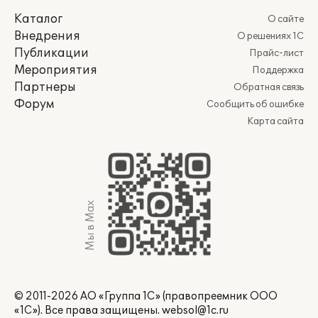
Каталог
О сайте
Внедрения
О решениях 1С
Публикации
Прайс-лист
Мероприятия
Поддержка
Партнеры
Обратная связь
Форум
Сообщить об ошибке
Карта сайта
Мы в Max
© 2011-2026 АО «Группа 1С» (правопреемник ООО
«1С»). Все права защищены.
websol@1c.ru