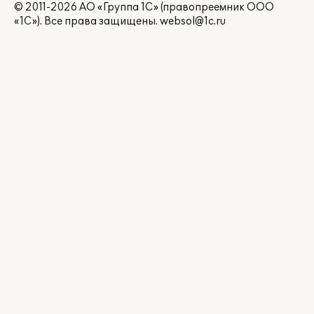
© 2011-2026 АО «Группа 1С» (правопреемник ООО
«1С»). Все права защищены.
websol@1c.ru