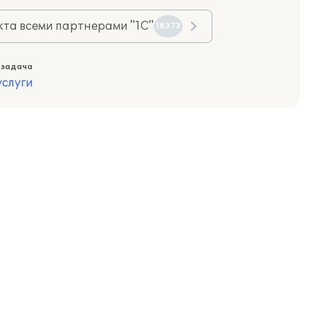
та всеми партнерами "1С"
18373
 задача
слуги