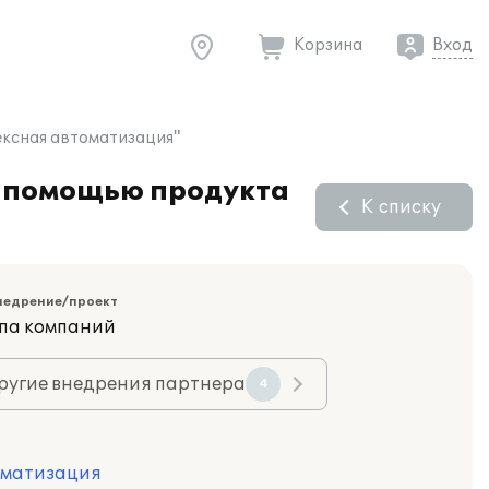
Корзина
Вход
ексная автоматизация"
с помощью продукта
К списку
недрение/проект
ппа компаний
ругие внедрения партнера
4
оматизация