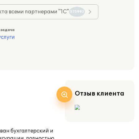
та всеми партнерами "1С"
575993
 задача
слуги
Отзыв клиента
ован бухгалтерский и
фигурации, полностью