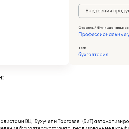
Внедрения продук
Отрасль / Функциональная
Профессиональные у
Теги
бухгалтерия
и:
иалистами ВЦ "Бухучет и Торговля" (БиТ) автоматизир
 ведения бухгалтерского учета, реализованные в кон