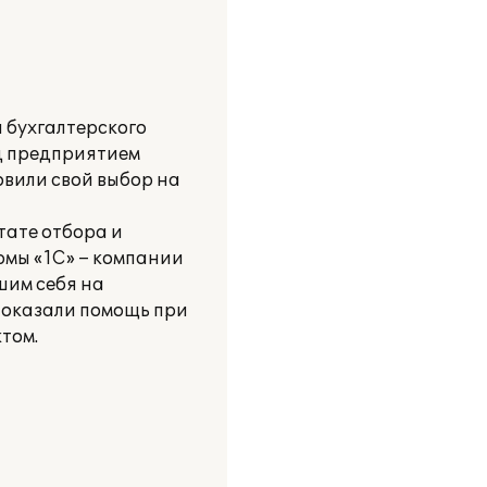
 бухгалтерского
ед предприятием
овили свой выбор на
тате отбора и
рмы «1С» – компании
шим себя на
 оказали помощь при
том.