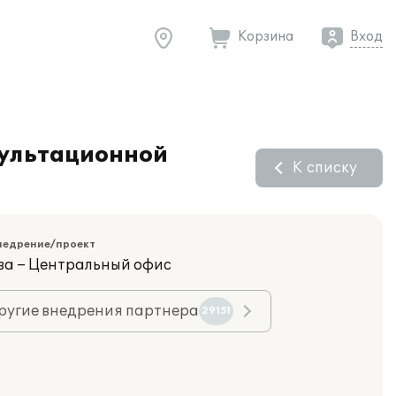
Корзина
Вход
сультационной
К списку
недрение/проект
ва – Центральный офис
ругие внедрения партнера
29151