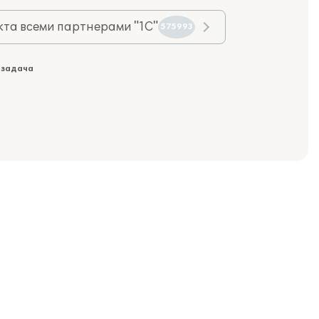
та всеми партнерами "1С"
575993
 задача