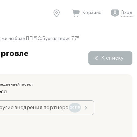
Корзина
Вход
и на базе ПП "1С:Бухгалтерия 7.7"
орговле
К списку
недрение/проект
еса
ругие внедрения партнера
20110