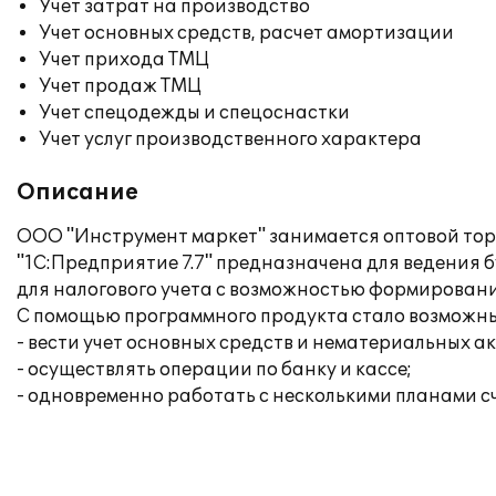
Учет затрат на производство
Учет основных средств, расчет амортизации
Учет прихода ТМЦ
Учет продаж ТМЦ
Учет спецодежды и спецоснастки
Учет услуг производственного характера
Описание
ООО "Инструмент маркет" занимается оптовой тор
"1С:Предприятие 7.7" предназначена для ведения 
для налогового учета с возможностью формирован
С помощью программного продукта стало возможн
- вести учет основных средств и нематериальных ак
- осуществлять операции по банку и кассе;
- одновременно работать с несколькими планами сче