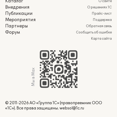
Каталог
О сайте
Внедрения
О решениях 1С
Публикации
Прайс-лист
Мероприятия
Поддержка
Партнеры
Обратная связь
Форум
Сообщить об ошибке
Карта сайта
Мы в Max
© 2011-2026 АО «Группа 1С» (правопреемник ООО
«1С»). Все права защищены.
websol@1c.ru