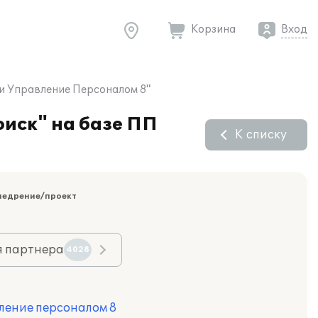
Корзина
Вход
и Управление Персоналом 8"
иск" на базе ПП
К списку
недрение/проект
я партнера
4028
ление персоналом 8