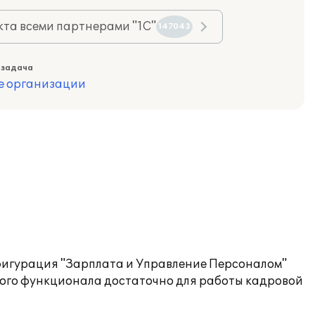
та всеми партнерами "1С"
147043
 задача
е организации
фигурация "Зарплата и Управление Персоналом"
вого функционала достаточно для работы кадровой