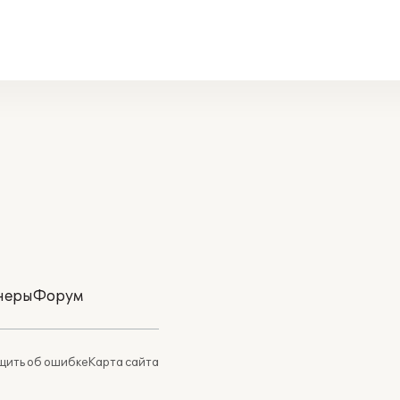
неры
Форум
ить об ошибке
Карта сайта