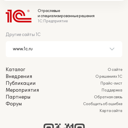
Отраслевые
и специализированные решения
1С:Предприятие
Другие сайты 1С
Каталог
О сайте
Внедрения
О решениях 1С
Публикации
Прайс-лист
Мероприятия
Поддержка
Партнеры
Обратная связь
Форум
Сообщить об ошибке
Карта сайта