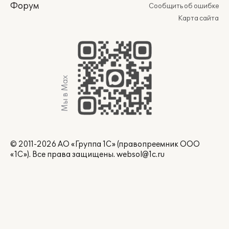
Форум
Сообщить об ошибке
Карта сайта
Мы в Max
© 2011-2026 АО «Группа 1С» (правопреемник ООО
«1С»). Все права защищены.
websol@1c.ru