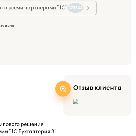
та всеми партнерами "1С"
575825
 задача
Отзыв клиента
типового решения
мы "1С:Бухгалтерия 8"