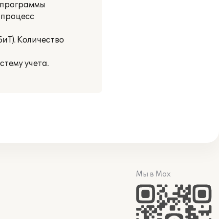
 программы
 процесс
иТ). Количество
тему учета.
Мы в Max