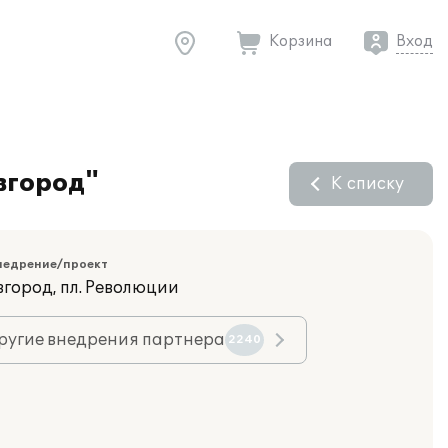
Корзина
Вход
вгород"
К списку
недрение/проект
вгород, пл. Революции
ругие внедрения партнера
2240