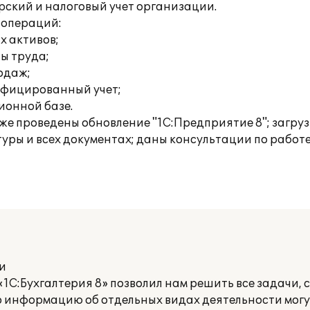
ский и налоговый учет организации.
 операций:
х активов;
ты труда;
родаж;
ифицированный учет;
ионной базе.
кже проведены обновление "1С:Предприятие 8"; загруз
уры и всех документах; даны консультации по работ
и
1С:Бухгалтерия 8» позволил нам решить все задачи, 
то информацию об отдельных видах деятельности мог