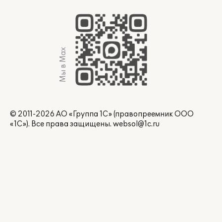
Мы в Max
© 2011-2026 АО «Группа 1С» (правопреемник ООО
«1С»). Все права защищены.
websol@1c.ru