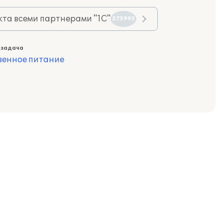
та всеми партнерами "1С"
575993
 задача
венное питание