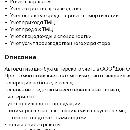
Расчет зарплаты
Учет затрат на производство
Учет основных средств, расчет амортизации
Учет прихода ТМЦ
Учет продаж ТМЦ
Учет спецодежды и спецоснастки
Учет услуг производственного характера
Описание
Автоматизация бухгалтерского учета в ООО "Дон О
Программа позволяет автоматизировать ведение вс
- операции по банку и кассе;
- основные средства и нематериальные активы;
- материалы;
- учет производства продукции;
- взаиморасчеты с поставщиками и покупателями;
- расчеты с подотчетными лицами;
- начисление зарплаты;