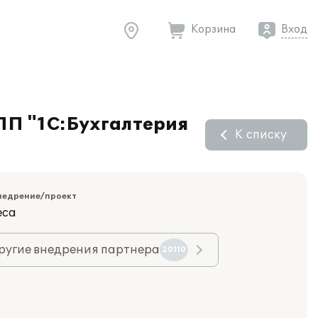
Корзина
Вход
 ПП "1С:Бухгалтерия
К списку
недрение/проект
еса
ругие внедрения партнера
20110