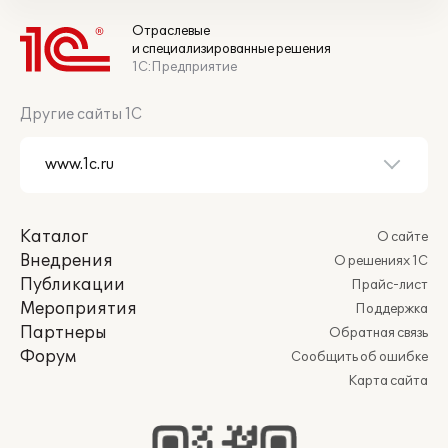
Отраслевые
и специализированные решения
1С:Предприятие
Другие сайты 1С
Каталог
О сайте
Внедрения
О решениях 1С
Публикации
Прайс-лист
Мероприятия
Поддержка
Партнеры
Обратная связь
Форум
Сообщить об ошибке
Карта сайта