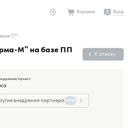
Корзина
Вход
рия 7.7"
ерма-М" на базе ПП
К списку
недрение/проект
еса
ругие внедрения партнера
20100