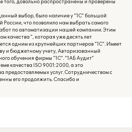
е того, довольно распространены и проверены
анный выбор, было наличие у “1С” большой
й России, что позволило нам выбрать самого
абот по автоматизации нашей компании. Этим
м качества ”, которая уже десять лет
ется одним из крупнейших партнеров “1С”. Имеет
ву и бюджетному учету, Авторизованный
го обучения фирмы “1С”. “1АБ Аудит”
е качества ISO 9001:2000, а это
ва предоставляемых услуг. Сотрудничеством с
енны его продолжить. Спасибо и