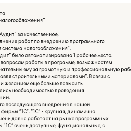
кта
 налогообложения"
удит” за качественное,
лнение работ по внедрению программного
я система налогооблажения”.
дит” было автоматизировано 1 рабочее место.
 вопросам работы в программе, возможностям
нательны ему за грамотную и профессиональную раб
овля строительными материалами”. В связи с
 и желанием еще больше повысить
улись необходимостью проведения
нии.
его последующего внедрения в нашей
фирмы “1С”. “1С” - крупная, динамично
чень давно работает на рынке программных
 “1С” очень доступные, функциональные, с