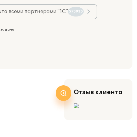
та всеми партнерами "1С"
575930
 задача
Отзыв клиента