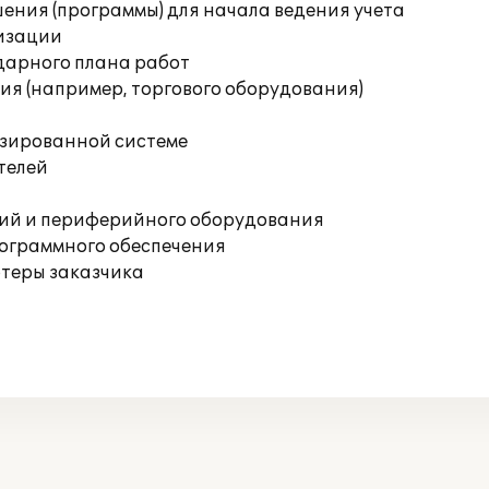
ения (программы) для начала ведения учета
изации
дарного плана работ
я (например, торгового оборудования)
изированной системе
телей
ций и периферийного оборудования
рограммного обеспечения
ютеры заказчика