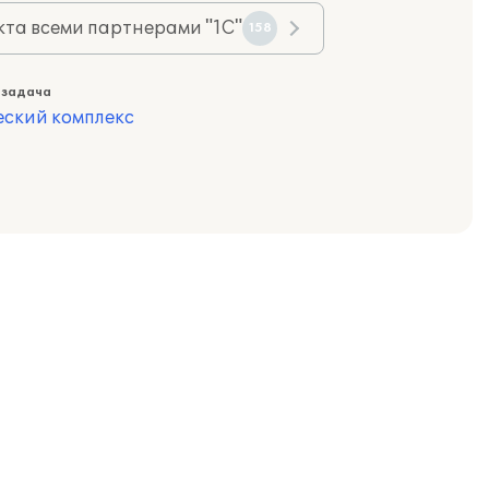
та всеми партнерами "1С"
158
 задача
еский комплекс