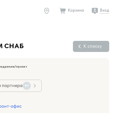
Корзина
Вход
СМ СНАБ
К списку
недрение/проект
я партнера
89
Фронт-офис