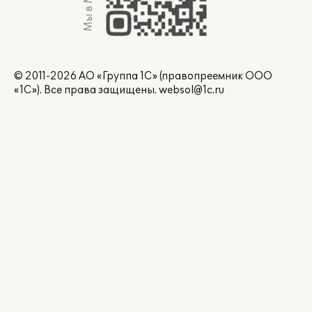
Мы в Max
© 2011-2026 АО «Группа 1С» (правопреемник ООО
«1С»). Все права защищены.
websol@1c.ru