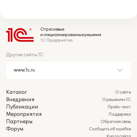
Отраслевые
и специализированные решения
1С:Предприятие
Другие сайты 1С
Каталог
О сайте
Внедрения
О решениях 1С
Публикации
Прайс-лист
Мероприятия
Поддержка
Партнеры
Обратная связь
Форум
Сообщить об ошибке
Карта сайта