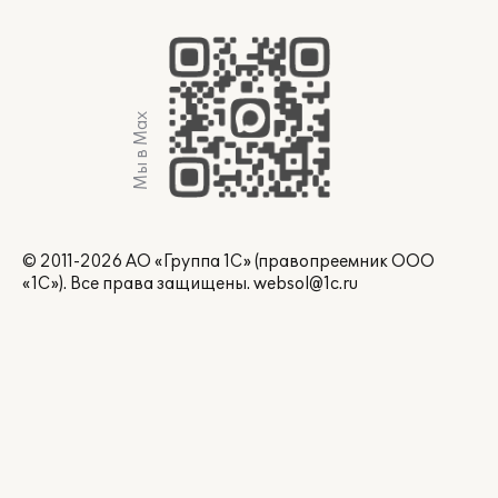
Мы в Max
© 2011-2026 АО «Группа 1С» (правопреемник ООО
«1С»). Все права защищены.
websol@1c.ru