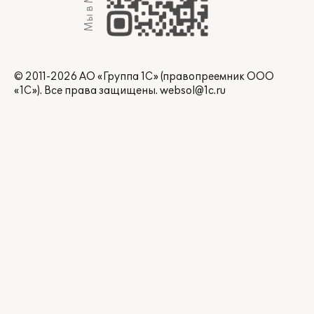
Мы в Max
© 2011-2026 АО «Группа 1С» (правопреемник ООО
«1С»). Все права защищены.
websol@1c.ru