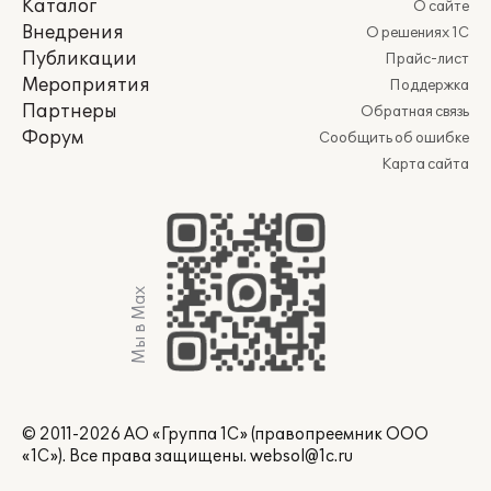
Каталог
О сайте
Внедрения
О решениях 1С
Публикации
Прайс-лист
Мероприятия
Поддержка
Партнеры
Обратная связь
Форум
Сообщить об ошибке
Карта сайта
Мы в Max
© 2011-2026 АО «Группа 1С» (правопреемник ООО
«1С»). Все права защищены.
websol@1c.ru