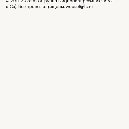
© 2011-2026 АО «Группа 1С» (правопреемник ООО
«1С»). Все права защищены.
websol@1c.ru