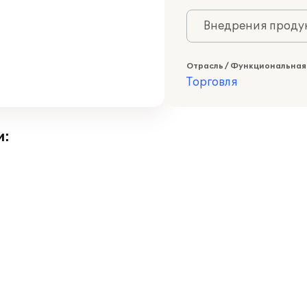
Внедрения продук
Отрасль / Функциональная
Торговля
и: