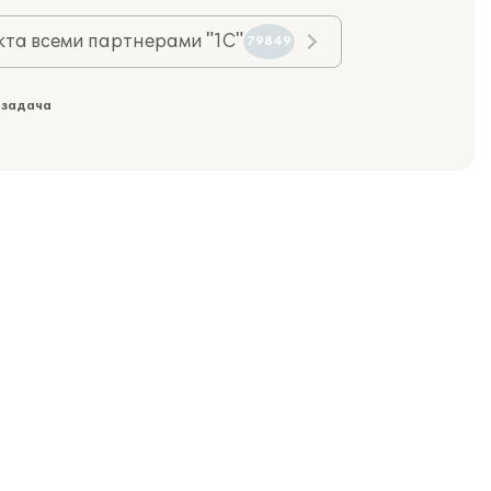
та всеми партнерами "1С"
79849
 задача