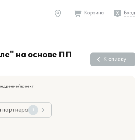
Корзина
Вход
"
ле" на основе ПП
К списку
недрение/проект
я партнера
1