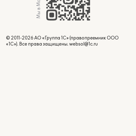
Мы в Max
© 2011-2026 АО «Группа 1С» (правопреемник ООО
«1С»). Все права защищены.
websol@1c.ru