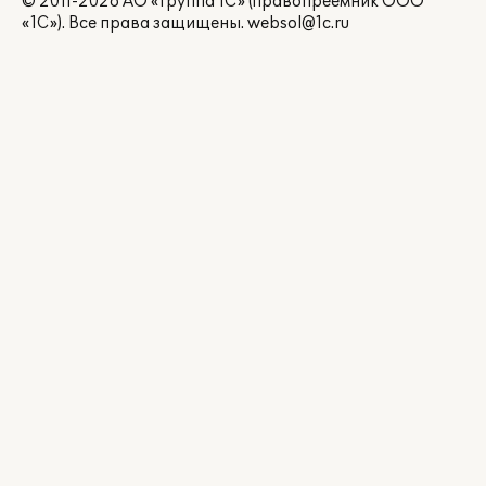
© 2011-2026 АО «Группа 1С» (правопреемник ООО
«1С»). Все права защищены.
websol@1c.ru