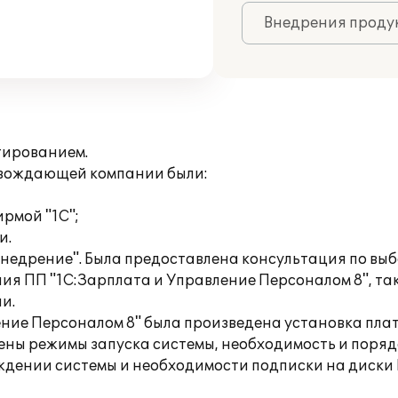
Внедрения продук
тированием.
овождающей компании были:
рмой "1С";
и.
Внедрение". Была предоставлена консультация по вы
ия ПП "1С:Зарплата и Управление Персоналом 8", так 
и.
ение Персоналом 8" была произведена установка пла
ены режимы запуска системы, необходимость и поряд
ждении системы и необходимости подписки на диски 