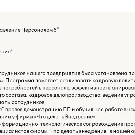
равление Персоналом 8"
ение”
трудников нашего предприятия была установлена п
8». Программа помогает реализовать кадровую полит
потребностей в персонале, эффективное планирова
го состава, кадровое делопроизводство, ведение упр
латы сотрудников.
" провел демонстрацию ПП и обучил нас работе в нем
нии у фирмы «Что делать Внедрение».
информационно-технологическое сопровождение про
ециалистов фирмы "Что делать внедрение" в нашей 