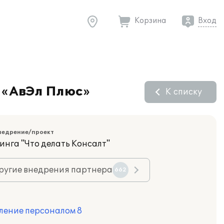
Корзина
Вход
 «АвЭл Плюс»
К списку
недрение/проект
нга "Что делать Консалт"
ругие внедрения партнера
662
ление персоналом 8