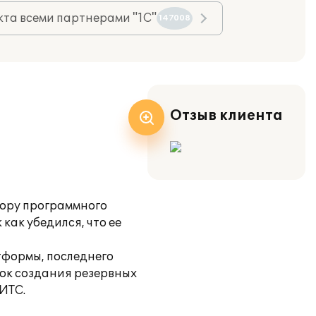
та всеми партнерами "1С"
147008
Отзыв клиента
бору программного
как убедился, что ее
тформы, последнего
ок создания резервных
ИТС.