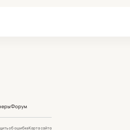
неры
Форум
ить об ошибке
Карта сайта