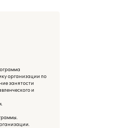
рограмма
ику организации по
ние занятости
авленческого и
.
граммы.
организации.