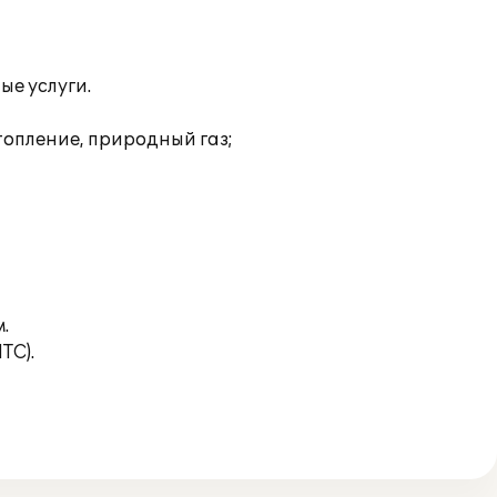
ые услуги.
топление, природный газ;
.
ТС).