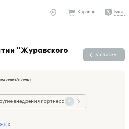
Корзина
Вход
ятии "Журавского
К списку
недрение/проект
ругие внедрения партнера
1
 ЖКХ