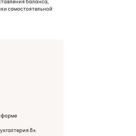
ставления баланса,
выки самостоятельной
атформе
ухгалтерия 8».