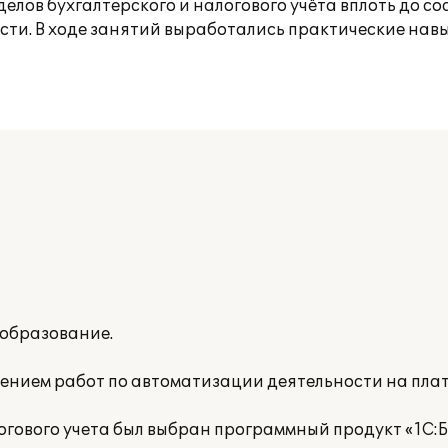
лов бухгалтерского и налогового учёта вплоть до со
ости. В ходе занятий выработались практические на
образование.
нением работ по автоматизации деятельности на пл
огового учета был выбран программный продукт «1С:Б