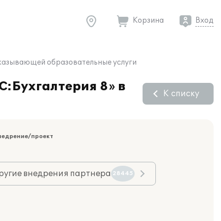
Корзина
Вход
 оказывающей образовательные услуги
С:Бухгалтерия 8» в
К списку
недрение/проект
ругие внедрения партнера
28445