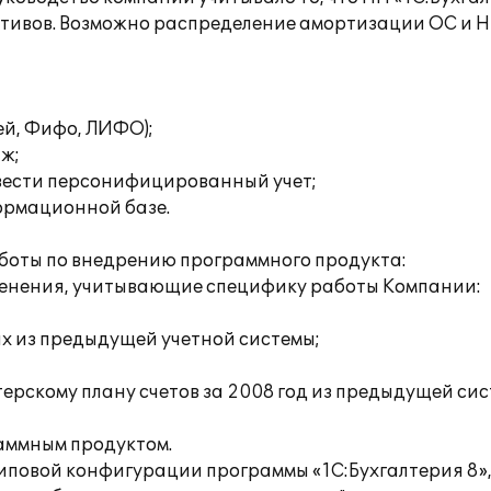
активов. Возможно распределение амортизации ОС и 
ей, Фифо, ЛИФО);
аж;
вести персонифицированный учет;
формационной базе.
боты по внедрению программного продукта:
менения, учитывающие специфику работы Компании:
х из предыдущей учетной системы;
терскому плану счетов за 2008 год из предыдущей сис
раммным продуктом.
типовой конфигурации программы «1С:Бухгалтерия 8»