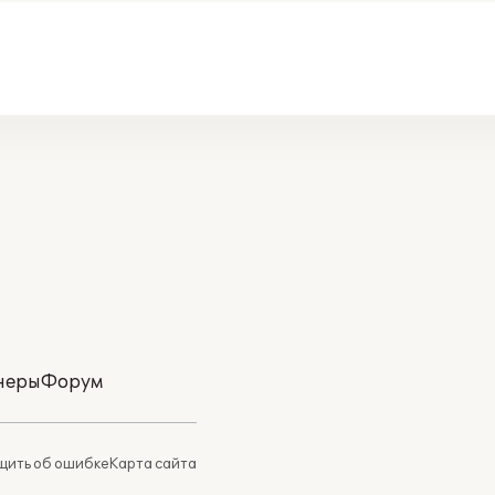
неры
Форум
ить об ошибке
Карта сайта