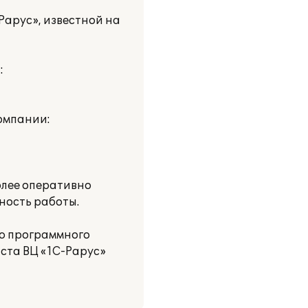
Рарус», известной на
:
омпании:
олее оперативно
ность работы.
ю программного
ста ВЦ «1С-Рарус»