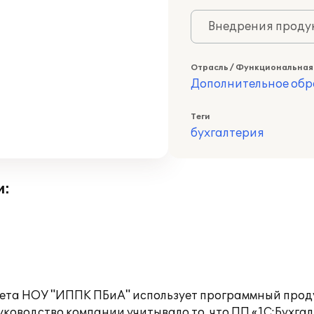
Внедрения продук
Отрасль / Функциональная
Дополнительное обр
Теги
бухгалтерия
и:
чета НОУ "ИППК ПБиА" использует программный проду
оводство компании учитывало то, что ПП «1С:Бухгал