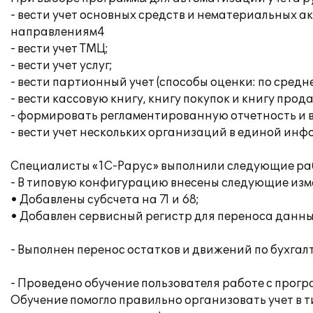
- вести учет основных средств и нематериальных 
направлениям4
- вести учет ТМЦ;
- вести учет услуг;
- вести партионный учет (способы оценки: по средн
- вести кассовую книгу, книгу покупок и книгу прод
- формировать регламентированную отчетность и 
- вести учет нескольких организаций в единой ин
Специалисты «1С-Рарус» выполнили следующие ра
- В типовую конфигурацию внесены следующие из
• Добавлены субсчета на 71 и 68;
• Добавлен сервисный регистр для переноса данны
- Выполнен перенос остатков и движений по бухгал
- Проведено обучение пользователя работе с прог
Обучение помогло правильно организовать учет в 