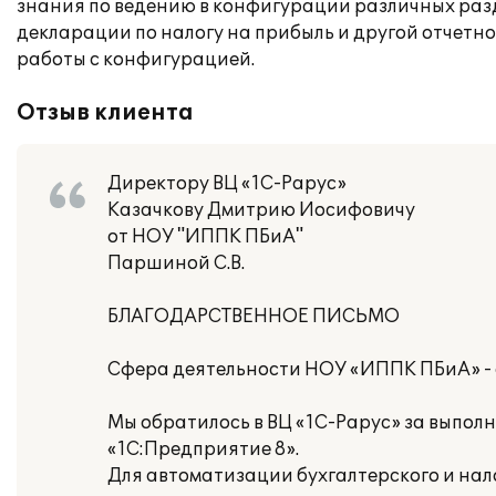
знания по ведению в конфигурации различных разде
декларации по налогу на прибыль и другой отчетн
работы с конфигурацией.
Отзыв клиента
Директору ВЦ «1С-Рарус»
Казачкову Дмитрию Иосифовичу
от НОУ "ИППК ПБиА"
Паршиной С.В.
БЛАГОДАРСТВЕННОЕ ПИСЬМО
Сфера деятельности НОУ «ИППК ПБиА» - 
Мы обратилось в ВЦ «1С-Рарус» за выпол
«1С:Предприятие 8».
Для автоматизации бухгалтерского и нал