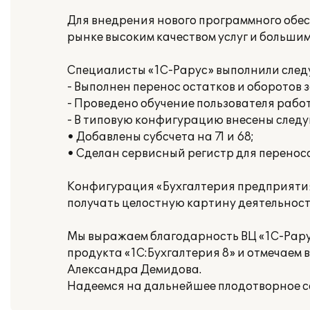
Для внедрения нового программного обес
рынке высоким качеством услуг и больш
Специалисты «1С-Рарус» выполнили след
- Выполнен перенос остатков и оборотов 
- Проведено обучение пользователя рабо
- В типовую конфигурацию внесены след
• Добавлены субсчета на 71 и 68;
• Сделан сервисный регистр для перенос
Конфигурация «Бухгалтерия предприятия
получать целостную картину деятельност
Мы выражаем благодарность ВЦ «1С-Рару
продукта «1С:Бухгалтерия 8» и отмечае
Александра Демидова.
Надеемся на дальнейшее плодотворное с