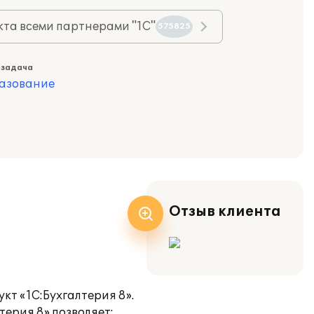
та всеми партнерами "1С"
575825
 задача
азование
Отзыв клиента
кт «1С:Бухгалтерия 8».
терия 8» позволяет: