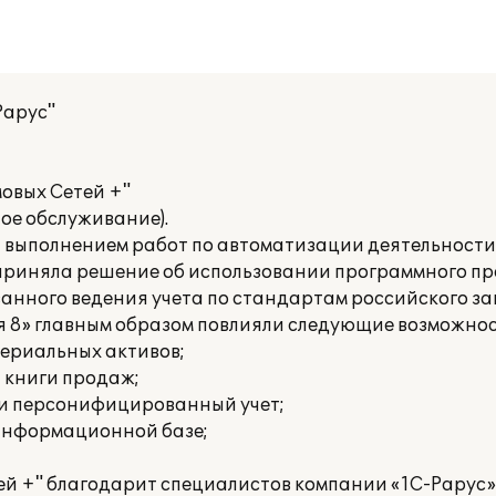
Рарус"
овых Сетей +"
ое обслуживание).
а выполнением работ по автоматизации деятельност
приняла решение об использовании программного п
ванного ведения учета по стандартам российского з
я 8» главным образом повлияли следующие возможнос
териальных активов;
и книги продаж;
 и персонифицированный учет;
 информационной базе;
й +" благодарит специалистов компании «1С-Рарус»