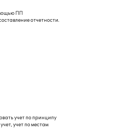
омощью ПП
составление отчетности.
овать учет по принципу
чет, учет по местам