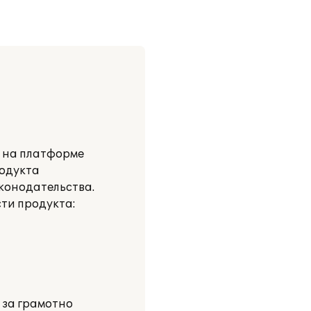
и на платформе
родукта
аконодательства.
ти продукта:
 за грамотно