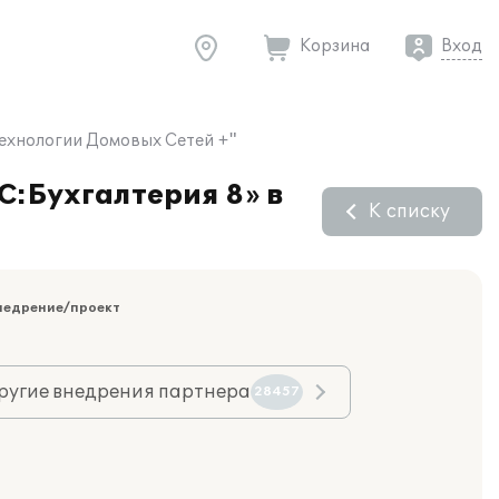
Корзина
Вход
Технологии Домовых Сетей +"
С:Бухгалтерия 8» в
К списку
недрение/проект
ругие внедрения партнера
28457