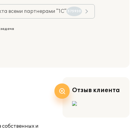
та всеми партнерами "1С"
575930
 задача
Отзыв клиента
в собственных и