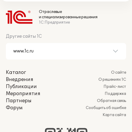
Отраслевые
и специализированные решения
1С:Предприятие
Другие сайты 1С
Каталог
О сайте
Внедрения
О решениях 1С
Публикации
Прайс-лист
Мероприятия
Поддержка
Партнеры
Обратная связь
Форум
Сообщить об ошибке
Карта сайта