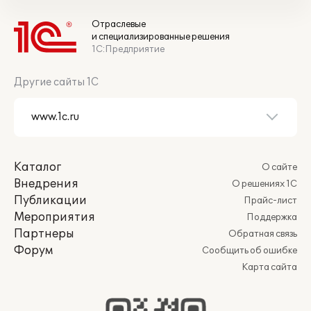
Отраслевые
и специализированные решения
1С:Предприятие
Другие сайты 1С
Каталог
О сайте
Внедрения
О решениях 1С
Публикации
Прайс-лист
Мероприятия
Поддержка
Партнеры
Обратная связь
Форум
Сообщить об ошибке
Карта сайта