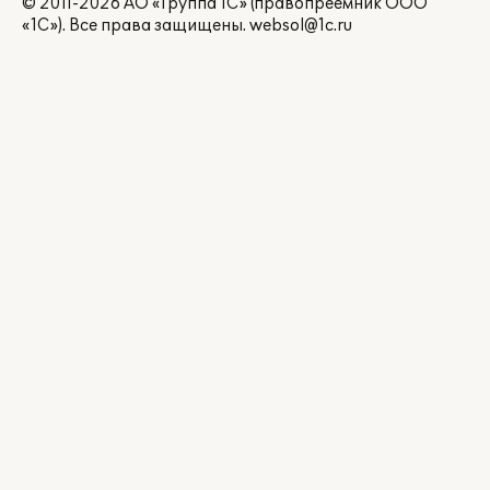
© 2011-2026 АО «Группа 1С» (правопреемник ООО
«1С»). Все права защищены.
websol@1c.ru