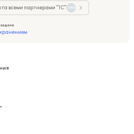
та всеми партнерами "1С"
340
 задача
охранением
ения
"