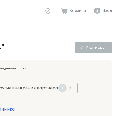
Корзина
Вход
А"
К списку
недрение/проект
ругие внедрения партнера
1
линика