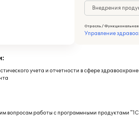
Внедрения продук
Отрасль / Функциональная
Управление здраво
и:
ического учета и отчетности в сфере здравоохран
нта
им вопросам работы с программными продуктами "1С