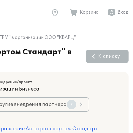
Корзина
Вход
:ГРМ" в организации ООО "КВАРЦ"
ртом Стандарт" в
К списку
недрение/проект
изации Бизнеса
ругие внедрения партнера
2
Управление Автотранспортом. Стандарт