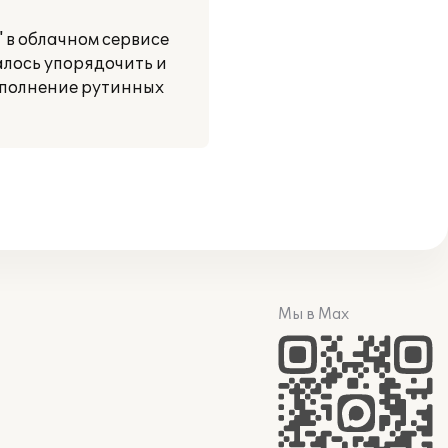
в облачном сервисе
алось упорядочить и
ыполнение рутинных
Мы в Max