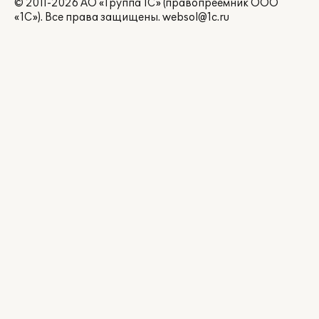
© 2011-2026 АО «Группа 1С» (правопреемник ООО
«1С»). Все права защищены.
websol@1c.ru