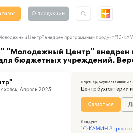
аталог
О продукции
олодежный Центр" внедрен программный продукт "1С-КАМИ
" "Молодежный Центр" внедрен
ля бюджетных учреждений. Верс
нтр"
Партнер, осуществивший в
Центр бухгалтерии 
няховск, Апрель 2025
Связаться
Д
Продукт
1С-КАМИН:Зарплата 