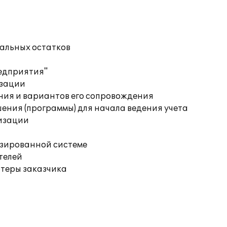
чальных остатков
редприятия"
изации
ния и вариантов его сопровождения
ения (программы) для начала ведения учета
изации
изированной системе
телей
ютеры заказчика