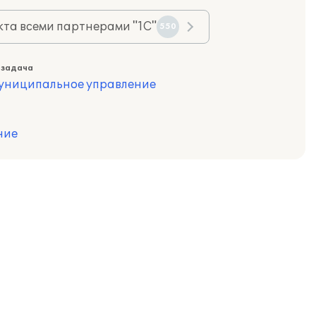
та всеми партнерами "1С"
550
 задача
муниципальное управление
ние