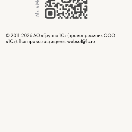
Мы в Max
© 2011-2026 АО «Группа 1С» (правопреемник ООО
«1С»). Все права защищены.
websol@1c.ru