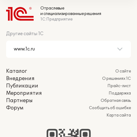
Отраслевые
и специализированные решения
1С:Предприятие
Другие сайты 1С
Каталог
О сайте
Внедрения
О решениях 1С
Публикации
Прайс-лист
Мероприятия
Поддержка
Партнеры
Обратная связь
Форум
Сообщить об ошибке
Карта сайта