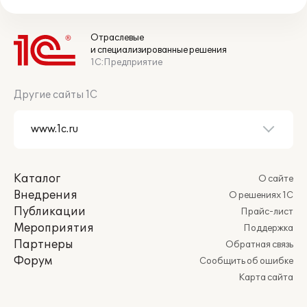
Отраслевые
и специализированные решения
1С:Предприятие
Другие сайты 1С
Каталог
О сайте
Внедрения
О решениях 1С
Публикации
Прайс-лист
Мероприятия
Поддержка
Партнеры
Обратная связь
Форум
Сообщить об ошибке
Карта сайта