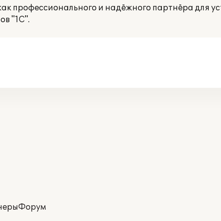
к профессионального и надёжного партнёра для ус
в "1С".
неры
Форум