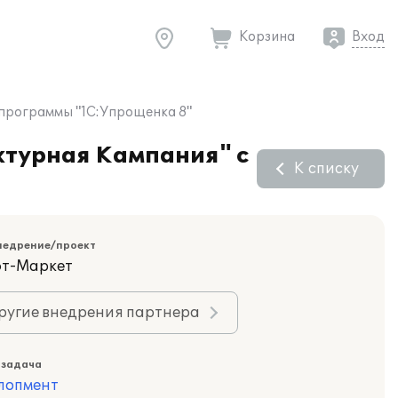
Корзина
Вход
 программы "1С:Упрощенка 8"
ктурная Кампания" с
К списку
недрение/проект
фт-Маркет
ругие внедрения партнера
 задача
лопмент