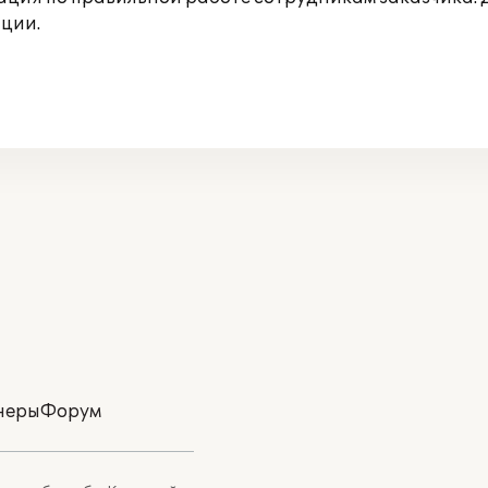
ции.
неры
Форум