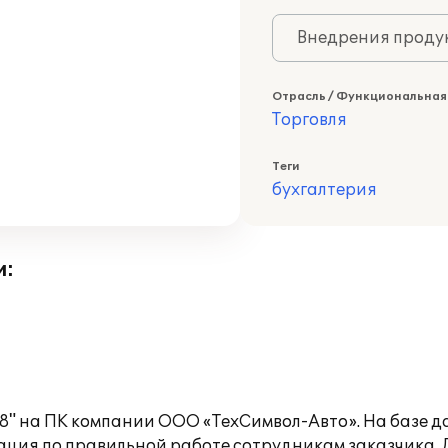
Внедрения продук
Отрасль / Функциональная
Торговля
Теги
бухгалтерия
и:
8" на ПК компании ООО «ТехСимвол-Авто». На базе 
ция по правильной работе сотрудникам заказчика. Д