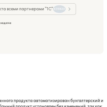
та всеми партнерами "1С"
575825
 задача
данного продукта автоматизирован бухгалтерский и
анный продукт установлен без изменений, так как