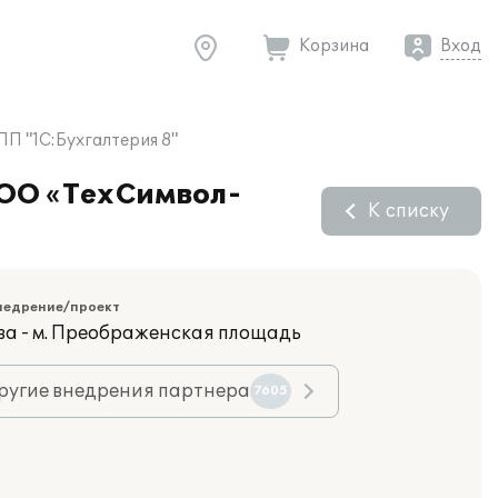
Корзина
Вход
П "1С:Бухгалтерия 8"
ООО «ТехСимвол-
К списку
недрение/проект
ва - м. Преображенская площадь
ругие внедрения партнера
7605