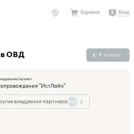
Корзина
Вход
 в ОВД
К списку
недрение/проект
Сопровождения "ИстЛайн"
ругие внедрения партнера
642