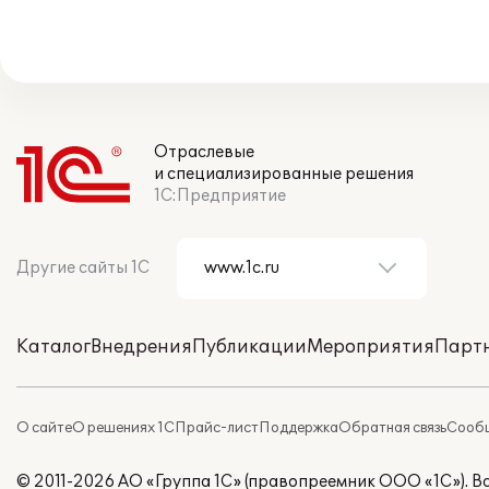
Отраслевые
и специализированные решения
1С:Предприятие
Другие сайты 1С
Каталог
Внедрения
Публикации
Мероприятия
Парт
О сайте
О решениях 1С
Прайс-лист
Поддержка
Обратная связь
Сообщ
© 2011-2026 АО «Группа 1С» (правопреемник ООО «1С»). 