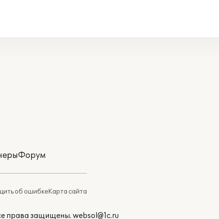
неры
Форум
ить об ошибке
Карта сайта
Все права защищены.
websol@1c.ru