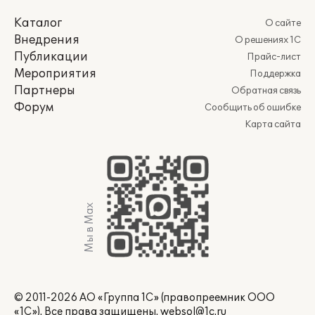
Каталог
О сайте
Внедрения
О решениях 1С
Публикации
Прайс-лист
Мероприятия
Поддержка
Партнеры
Обратная связь
Форум
Сообщить об ошибке
Карта сайта
Мы в Max
© 2011-2026 АО «Группа 1С» (правопреемник ООО
«1С»). Все права защищены.
websol@1c.ru