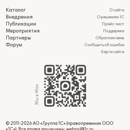
Каталог
О сайте
Внедрения
О решениях 1С
Публикации
Прайс-лист
Мероприятия
Поддержка
Партнеры
Обратная связь
Форум
Сообщить об ошибке
Карта сайта
Мы в Max
© 2011-2026 АО «Группа 1С» (правопреемник ООО
«1С»). Все права защищены.
websol@1c.ru